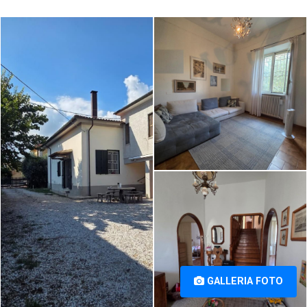
Casa singola in vendita a
Casa singola in vendita a
Guasticce, Collesalvetti (LI)
Guasticce, Collesalvetti (LI)
[1/19]
[2/19]
Casa singola in vendita a
Guasticce, Collesalvetti (LI)
[3/19]
GALLERIA FOTO