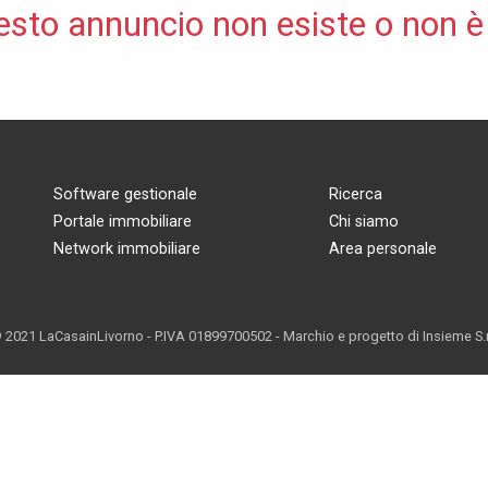
esto annuncio non esiste o non è
Software gestionale
Ricerca
Portale immobiliare
Chi siamo
Network immobiliare
Area personale
 2021 LaCasainLivorno - P.IVA 01899700502 - Marchio e progetto di
Insieme S.r.