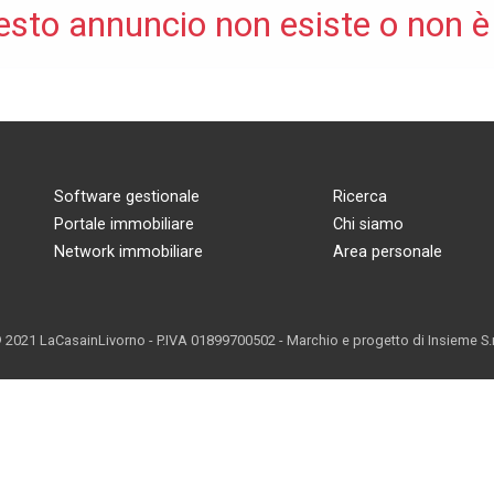
esto annuncio non esiste o non è
Software gestionale
Ricerca
Portale immobiliare
Chi siamo
Network immobiliare
Area personale
 2021 LaCasainLivorno - P.IVA 01899700502 - Marchio e progetto di
Insieme S.r.