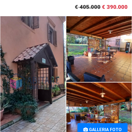
€ 405.000
€ 390.000
Villa in vendita a Parrana San
Villa in vendita a Parrana San
Giusto, Collesalvetti (LI) [1/43]
Giusto, Collesalvetti (LI) [2/43]
Villa in vendita a Parrana San
Giusto, Collesalvetti (LI) [3/43]
GALLERIA FOTO