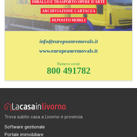
IMBALLO E TRASPORTO OPERE D'ARTE
ARCHIVIAZIONE CARTACEA
DEPOSITO MOBILI
info@europeanremovals.it
www.europeanremovals.it
Numero verde
800 491782
Trova subito casa a Livorno e provincia
Software gestionale
Portale immobiliare