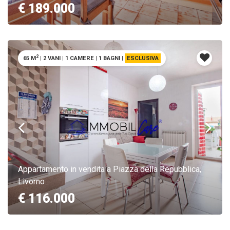
€ 189.000
2
65 M
|
2 VANI
|
1 CAMERE
|
1 BAGNI
|
ESCLUSIVA
Appartamento in vendita a Piazza della Repubblica,
Livorno
€ 116.000