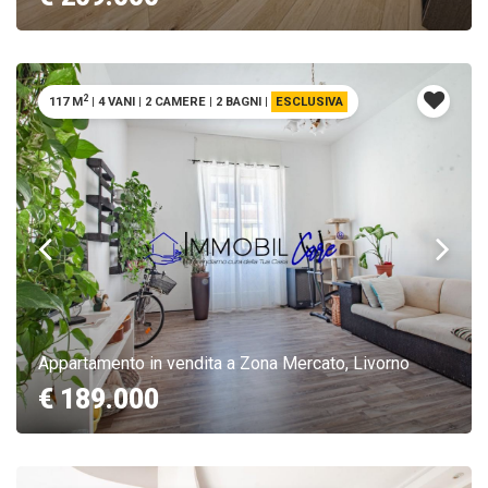
2
117 M
|
4 VANI
|
2 CAMERE
|
2 BAGNI
|
ESCLUSIVA
Appartamento in vendita a Zona Mercato, Livorno
€ 189.000