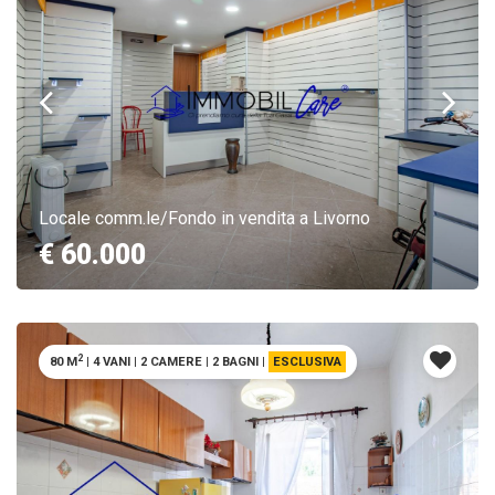
Locale comm.le/Fondo in vendita a Livorno
€ 60.000
2
80 M
|
4 VANI
|
2 CAMERE
|
2 BAGNI
|
ESCLUSIVA