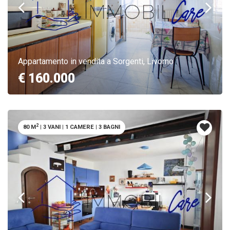
Appartamento in vendita a Sorgenti, Livorno
€ 160.000
2
80 M
|
3 VANI
|
1 CAMERE
|
3 BAGNI