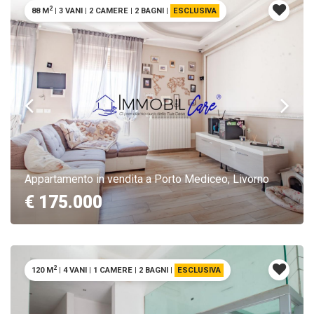
2
88 M
|
3 VANI
|
2 CAMERE
|
2 BAGNI
|
ESCLUSIVA
Appartamento in vendita a Porto Mediceo, Livorno
€ 175.000
2
120 M
|
4 VANI
|
1 CAMERE
|
2 BAGNI
|
ESCLUSIVA