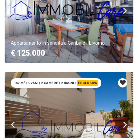
Appartamento in vendita a Garibaldi, Livorno
€ 125.000
2
142 M
|
5 VANI
|
2 CAMERE
|
2 BAGNI
|
ESCLUSIVA