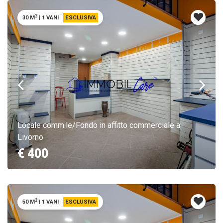
2
30 M
|
1 VANI
|
ESCLUSIVA
Locale comm.le/Fondo in affitto commerciale a
Livorno
€ 400
2
50 M
|
1 VANI
|
ESCLUSIVA