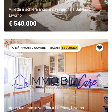
Villetta a schiera angolare in vendita a Salviano,
Livorno
€ 540.000
2
77 M
|
4 VANI
|
2 CAMERE
|
1 BAGNI
|
ESCLUSIVA
Appartamento in vendita a La Rosa, Livorno