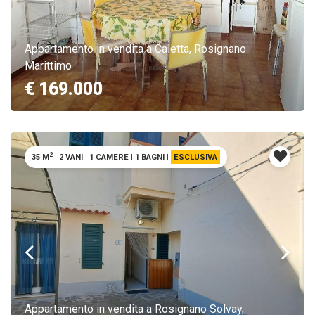
Appartamento in vendita a Caletta, Rosignano
Marittimo
€ 169.000
2
35 M
|
2 VANI
|
1 CAMERE
|
1 BAGNI
|
ESCLUSIVA
Appartamento in vendita a Rosignano Solvay,