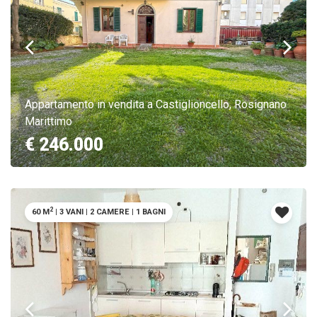
Appartamento in vendita a Castiglioncello, Rosignano
Marittimo
€ 246.000
2
60 M
|
3 VANI
|
2 CAMERE
|
1 BAGNI