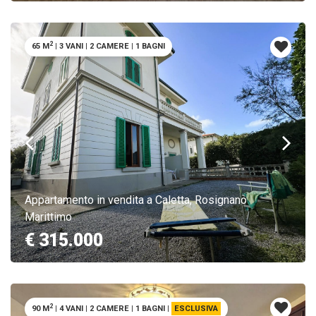
2
65 M
|
3 VANI
|
2 CAMERE
|
1 BAGNI
Appartamento in vendita a Caletta, Rosignano
Marittimo
€ 315.000
2
90 M
|
4 VANI
|
2 CAMERE
|
1 BAGNI
|
ESCLUSIVA