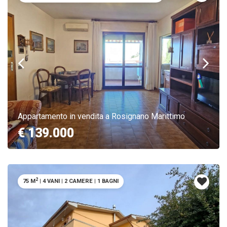
Appartamento in vendita a Rosignano Marittimo
€ 139.000
2
75 M
|
4 VANI
|
2 CAMERE
|
1 BAGNI