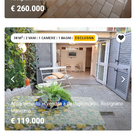
€ 260.000
2
38 M
|
2 VANI
|
1 CAMERE
|
1 BAGNI
|
ESCLUSIVA
Appartamento in vendita a Castiglioncello, Rosignano
Marittimo
€ 119.000