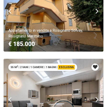
Appartamento in vendita a Rosignano Solvay,
Rosignano Marittimo
€ 185.000
2
55 M
|
2 VANI
|
1 CAMERE
|
1 BAGNI
|
ESCLUSIVA