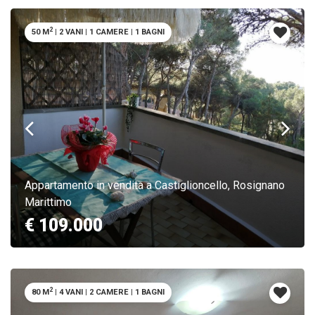
2
50 M
|
2 VANI
|
1 CAMERE
|
1 BAGNI
Appartamento in vendita a Castiglioncello, Rosignano
Marittimo
€ 109.000
2
80 M
|
4 VANI
|
2 CAMERE
|
1 BAGNI