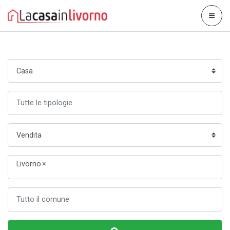
Livorno
×